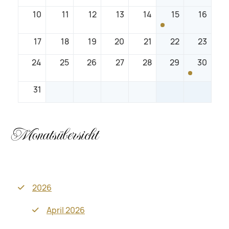
10
11
12
13
14
15
16
Öffentliches
Ritteressen
17
18
19
20
21
22
23
24
25
26
27
28
29
30
Schlossb
31
Monatsübersicht
2026
April 2026