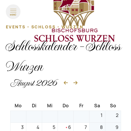
MENÜ
EVENTS - SCHLOSS - WURZEN
Schlosskalender - Schloss
Wurzen
August 2026
Mo
Di
Mi
Do
Fr
Sa
So
1
2
3
4
5
6
7
8
9